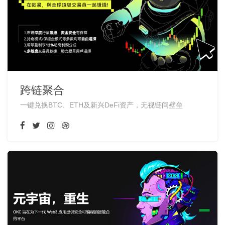
跨链聚合
一键兑换BTC、ETH及新兴DeFi资产，无视链间壁垒