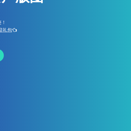
迹！
欢迎礼包