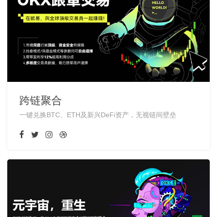
跨链聚合
一键兑换BTC、ETH及新兴DeFi资产，无视链间壁垒