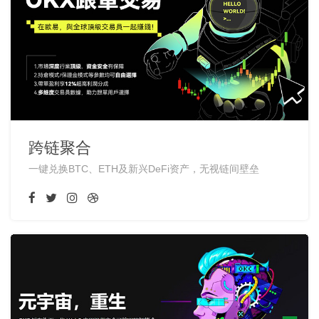
跨链聚合
一键兑换BTC、ETH及新兴DeFi资产，无视链间壁垒