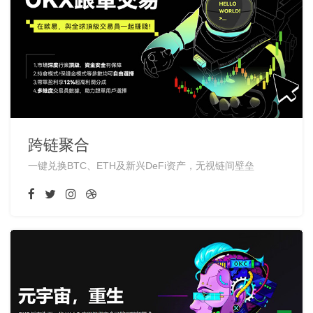
跨链聚合
一键兑换BTC、ETH及新兴DeFi资产，无视链间壁垒