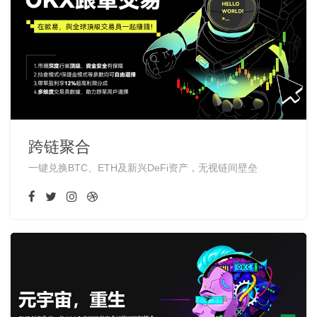
跨链聚合
一键兑换BTC、ETH及新兴DeFi资产，无视链间壁垒