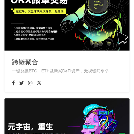
跨链聚合
一键兑换BTC、ETH及新兴DeFi资产，无视链间壁垒