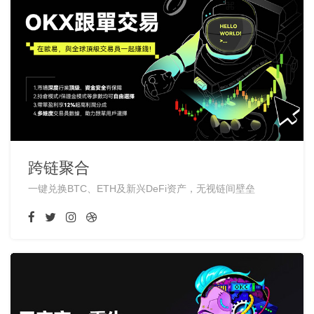
跨链聚合
一键兑换BTC、ETH及新兴DeFi资产，无视链间壁垒