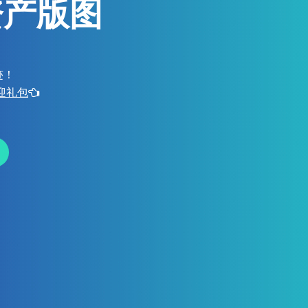
资产版图
迹！
欢迎礼包