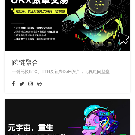
跨链聚合
一键兑换BTC、ETH及新兴DeFi资产，无视链间壁垒