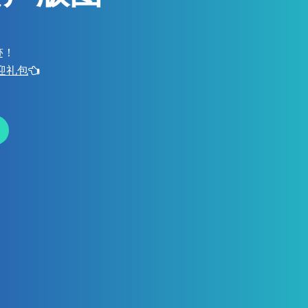
迹！
欢迎礼包