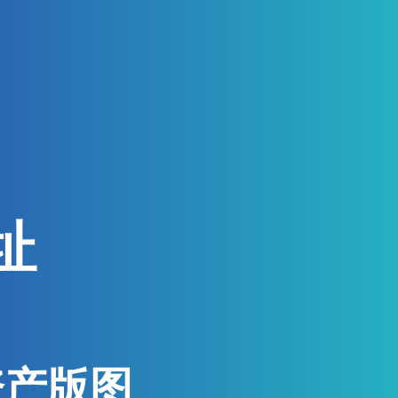
址
资产版图