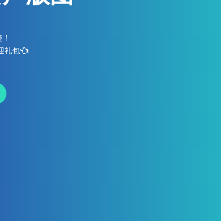
迹！
欢迎礼包