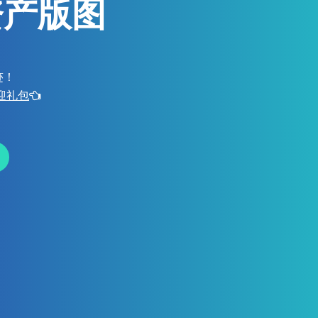
资产版图
迹！
欢迎礼包