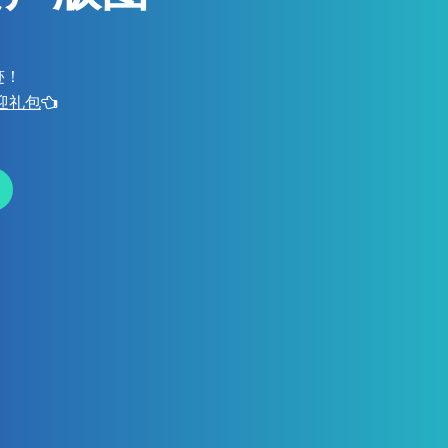
迹！
欢迎礼包