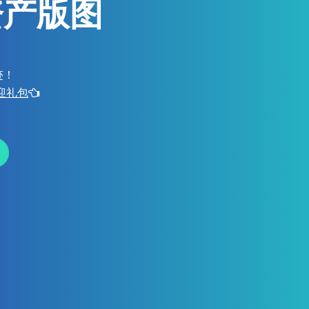
资产版图
迹！
欢迎礼包